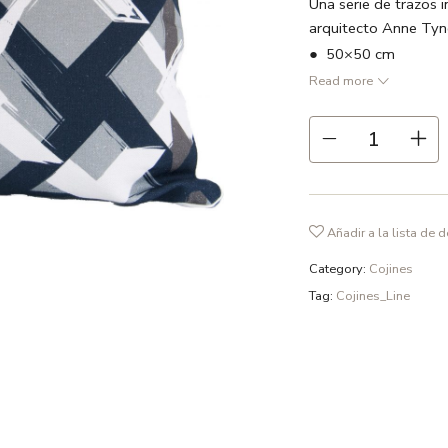
Una serie de trazos 
arquitecto Anne Tyn
● 50×50 cm
Read more
● Azul marino / Azul 
● 100 % lino
● Vivo en color blan
● Relleno no incluido
● Estampado a dos 
Añadir a la lista de 
● Cremallera oculta
● Hecho en España
Category:
Cojines
● Recomendamos lavad
Tag:
Cojines_Line
fosfatos y en ciclo d