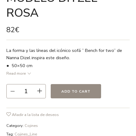
ROSA
82
€
La forma y las líneas del icónico sofá ” Bench for two” de
Nanna Dizel inspira este diseño.
● 50×50 cm
Read more
● Rosa / Burdeos / blanco
● 100 % lino
ADD TO CART
● Vivo en color blanco
● Relleno no incluido
● Estampado a dos caras
Añadir a la lista de deseos
● Cremallera oculta
Category:
Cojines
● Hecho en España
Tag:
Cojines_Line