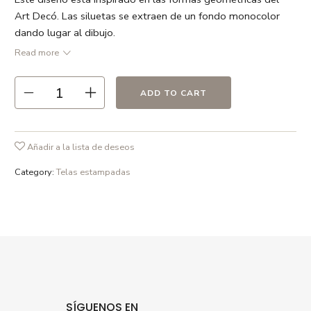
Art Decó. Las siluetas se extraen de un fondo monocolor
dando lugar al dibujo.
Ancho 137 cm Precio/metro
Read more
● Verde Foresta / Blanco
ADD TO CART
● 55% lino 45% algodón
● Repetición 25 cm
● Ancho 137 cm
Añadir a la lista de deseos
● 211 gr /m2
Category:
Telas estampadas
● Recomendamos lavado en frío ó a 30º max. , el uso de
detergentes sin fosfatos y en ciclo delicado.
SÍGUENOS EN