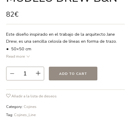
82
€
Este diseño inspirado en el trabajo de la arquitecto Jane
Drew, es una sencilla celosía de líneas en forma de trazo.
● 50×50 cm
Read more
● Negro / Blanco
● 100 % lino
ADD TO CART
● Vivo en color negro
● Relleno no incluido
● Estampado a dos caras
Añadir a la lista de deseos
● Cremallera oculta
Category:
Cojines
● Hecho en España
Tag:
Cojines_Line
● Recomendamos lavado en frío ó a 30º max. , el uso de
detergentes sin fosfatos y en ciclo delicado.