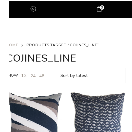
0
HOME
PRODUCTS TAGGED “COJINES_LINE”
COJINES_LINE
12
24
48
SHOW