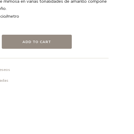
de mimosa en varias tonalidades de amarillo compone
eño.
io/metro
amarillo / Blanco
odón
ADD TO CART
deseos
o en frío ó a 30º max. , el uso de detergentes sin
elicado.
padas