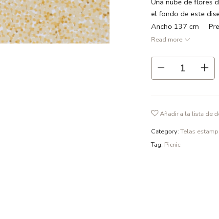
Una nube de flores 
el fondo de este dis
Ancho 137 cm Prec
Read more
● Varios matices de 
● 55% lino 45% alg
● Repetición 13 cm
● Ancho 137 cm
● 211 gr /m2
Añadir a la lista de 
● Recomendamos lavad
fosfatos y en ciclo d
Category:
Telas estam
Tag:
Picnic