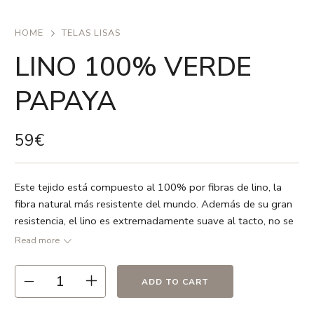
HOME
TELAS LISAS
LINO 100% VERDE
PAPAYA
59
€
Este tejido está compuesto al 100% por fibras de lino, la
fibra natural más resistente del mundo. Además de su gran
resistencia, el lino es extremadamente suave al tacto, no se
deforma y no suelta pelusa.
Read more
La filosofía de Ocott es el respeto por la naturaleza y el uso
de materiales nobles y naturales, por eso el lino es uno de
ADD TO CART
nuestros tejidos insignia. Su producción es sostenible, usa
poca energía y pocos productos químicos y como cultivo