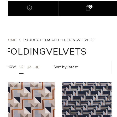
0
HOME
PRODUCTS TAGGED “FOLDINGVELVETS”
FOLDINGVELVETS
12
24
48
SHOW