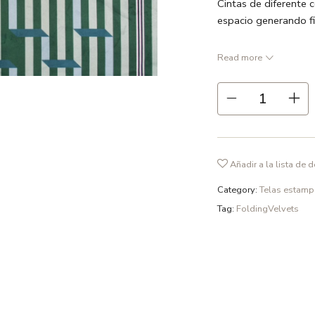
Cintas de diferente c
espacio generando f
Ancho 137 cm Prec
Read more
● Verde botella/ Ver
● 100 % Poliester
● Repetición 141 c
● Ancho 137 cm
● 370 gr /m2
Añadir a la lista de 
● Recomendamos lim
Category:
Telas estam
Tag:
FoldingVelvets