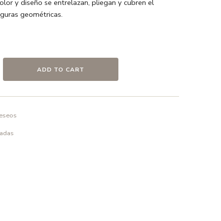
olor y diseño se entrelazan, pliegan y cubren el
iguras geométricas.
io/metro
de agua / Azul océano / Azul claro / Negro / Blanco
ADD TO CART
m
deseos
pieza en seco
padas