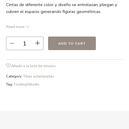
Cintas de diferente color y diseño se entrelazan, pliegan y
cubren el espacio generando figuras geométricas.
Ancho 137 cm Precio/metro
Read more
● Gris perla / Gris visón / Toffe / Negro / Blanco
● 100 % Poliester
ADD TO CART
● Repetición 141 cm
● Ancho 137 cm
● 370 gr /m2
Añadir a la lista de deseos
● Recomendamos limpieza en seco
Category:
Telas estampadas
Tag:
FoldingVelvets