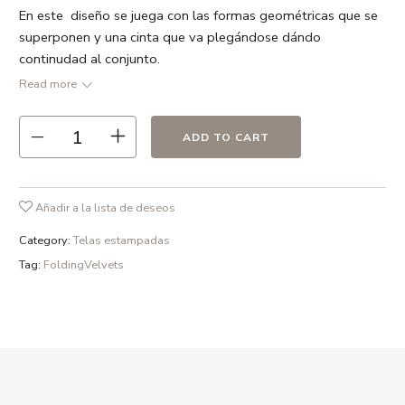
En este diseño se juega con las formas geométricas que se
superponen y una cinta que va plegándose dándo
continudad al conjunto.
Ancho 137 cm Precio/metro
Read more
● Verde agua / Verde botella / Verde oliva / Azul marino /
Azul claro / Gris visón
ADD TO CART
● 100 % Poliester
● Repetición 22,5 cm
● Ancho 137 cm
Añadir a la lista de deseos
● 370 gr /m2
Category:
Telas estampadas
● Recomendamos limpieza en seco
Tag:
FoldingVelvets