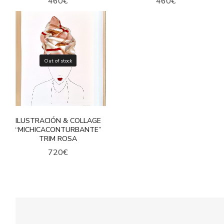
460
€
460
€
Out of stock
ILUSTRACIÓN & COLLAGE
“MICHICACONTURBANTE”
TRIM ROSA
720
€