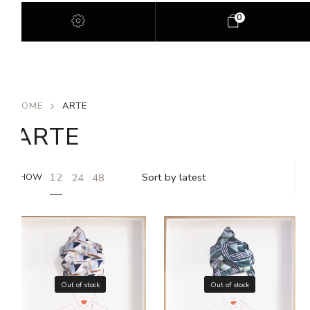
0
HOME
ARTE
ARTE
12
24
48
SHOW
Out of stock
Out of stock