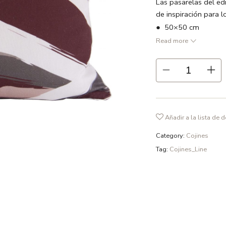
Las pasarelas del ed
de inspiración para l
● 50×50 cm
Read more
● Burdeos / Rosa / v
● 100 % lino
● Vivo en color blan
● Relleno no incluido
● Estampado a dos 
Añadir a la lista de 
● Cremallera oculta
● Hecho en España
Category:
Cojines
● Recomendamos lavad
Tag:
Cojines_Line
fosfatos y en ciclo d