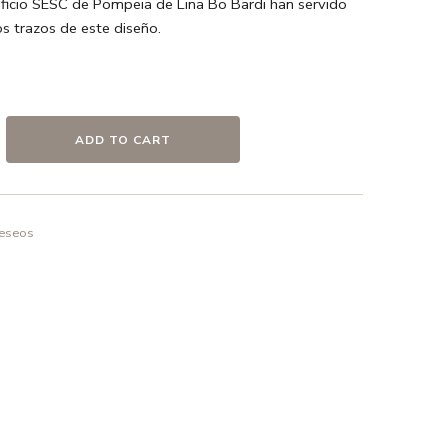
ificio SESC de Pompeia de Lina Bo Bardi han servido
os trazos de este diseño.
isón
ADD TO CART
co
caras
deseos
o en frío ó a 30º max. , el uso de detergentes sin
elicado.