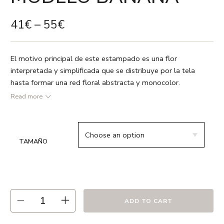
41
€
–
55
€
El motivo principal de este estampado es una flor
interpretada y simplificada que se distribuye por la tela
hasta formar una red floral abstracta y monocolor.
Read more
● Amarillo / Blanco
● 55% lino 45% algodón
TAMAÑO
● Vivo en color blanco
● Relleno no incluido
● Estampado a dos caras
● Cremallera oculta
● Hecho en España
ADD TO CART
● Recomendamos lavado en frío ó a 30º max. , el uso de