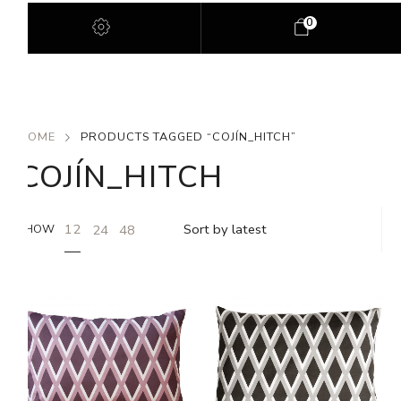
0
HOME
PRODUCTS TAGGED “COJÍN_HITCH”
COJÍN_HITCH
12
24
48
SHOW