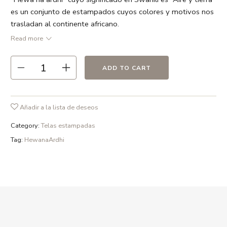
es un conjunto de estampados cuyos colores y motivos nos
trasladan al continente africano.
Ancho 137 cm Precio/metro
Read more
● Cobre / Negro / Blanco
ADD TO CART
● 55% lino 45% algodón
● Repetición 24 cm
● Ancho 137 cm
Añadir a la lista de deseos
● 211 gr /m2
Category:
Telas estampadas
● Recomendamos lavado en frío ó a 30º max. , el uso de
Tag:
HewanaArdhi
detergentes sin fosfatos y en ciclo delicado.