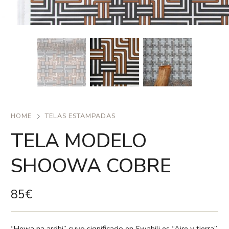
HOME
TELAS ESTAMPADAS
TELA MODELO
SHOOWA COBRE
85
€
“Hewa na ardhi” cuyo significado en Swahili es “Aire y tierra”