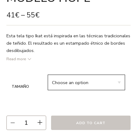
41
€
–
55
€
Esta tela tipo Ikat está inspirada en las técnicas tradicionales
de teñido. El resultado es un estampado étnico de bordes
desdibujados.
Read more
● Azul navy / Blanco
● 55% lino 45% algodón
TAMAÑO
● Vivo en color blanco
● Relleno no incluido
● Estampado a dos caras
● Cremallera oculta
● Hecho en España
ADD TO CART
● Recomendamos lavado en frío ó a 30º max. , el uso de