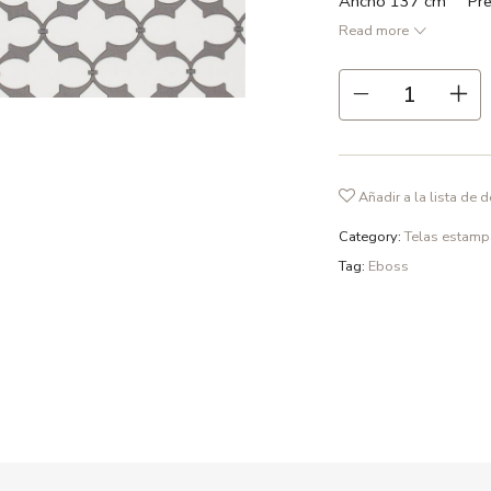
Ancho 137 cm Prec
Read more
● Gris plata / Gris gr
● 55% lino 45% alg
● Repetición 10 cm
● Ancho 137 cm
● 211 gr /m2
Añadir a la lista de 
● Recomendamos lavad
fosfatos y en ciclo d
Category:
Telas estam
Tag:
Eboss