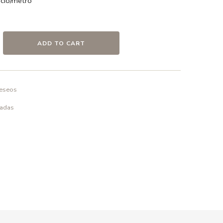
io/metro
afito / Blanco
odón
ADD TO CART
deseos
o en frío ó a 30º max. , el uso de detergentes sin
elicado.
padas