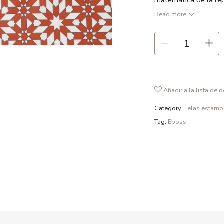
matemática de la rep
Ancho 137 cm Prec
Read more
● Rojo coral / Gris / 
● 55% lino 45% alg
● Repetición 18 cm
● Ancho 137 cm
Añadir a la lista de 
● 211 gr /m2
● Recomendamos lavad
Category:
Telas estam
fosfatos y en ciclo d
Tag:
Eboss