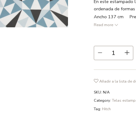
En este estampado la
ordenada de formas 
Ancho 137 cm Prec
Read more
● Dos matices de azu
● 55% lino 45% alg
● Repetición 47 cm
● Ancho 137 cm
● 211 gr /m2
● Recomendamos lavad
fosfatos y en ciclo d
Añadir a la lista de 
SKU:
N/A
Category:
Telas estam
Tag:
Hitch