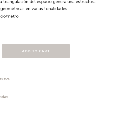
 triangulación del espacio genera una estructura
geométricas en varias tonalidades.
io/metro
l hielo / Azul noche / Blanco
odón
ADD TO CART
o en frío ó a 30º max. , el uso de detergentes sin
elicado.
deseos
padas