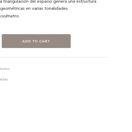
 triangulación del espacio genera una estructura
geométricas en varias tonalidades.
io/metro
s / Negro / Blanco
odón
ADD TO CART
deseos
o en frío ó a 30º max. , el uso de detergentes sin
elicado.
padas