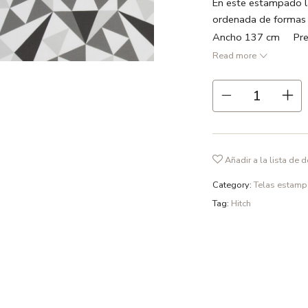
En este estampado la
ordenada de formas 
Ancho 137 cm Prec
Read more
● Dos matices de gri
● 55% lino 45% alg
● Repetición 47 cm
● Ancho 137 cm
● 211 gr /m2
Añadir a la lista de 
● Recomendamos lavad
fosfatos y en ciclo d
Category:
Telas estam
Tag:
Hitch