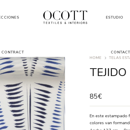
ECCIONES
ESTUDIO
CONTRACT
CONTAC
HOME
TELAS ES
TEJIDO
85
€
En este estampado fl
colores van formand