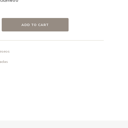
io/metro
 / Blanco
odón
ADD TO CART
deseos
o en frío ó a 30º max. , el uso de detergentes sin
elicado.
padas