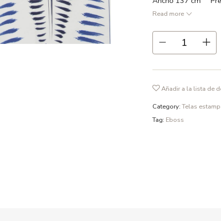
Ancho 137 cm Prec
Read more
● Azul navy / Azulón
● 55% lino 45% alg
● Repetición 45 cm
● Ancho 137 cm
● 211 gr /m2
Añadir a la lista de 
● Recomendamos lavad
fosfatos y en ciclo d
Category:
Telas estam
Tag:
Eboss