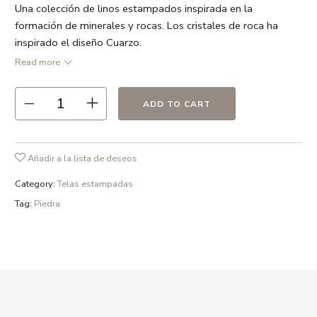
Una colección de linos estampados inspirada en la
formación de minerales y rocas. Los cristales de roca ha
inspirado el diseño Cuarzo.
Ancho 137 cm Precio/metro
Read more
● Gama de gris y blanco
● 100 % Lino Belga
TM
ADD TO CART
● Repetición 15,5 cm
● Ancho 137 cm
● 335 gr /m2
Añadir a la lista de deseos
● Recomendamos lavado en frío ó a 30º max. , el uso de
Category:
Telas estampadas
detergentes sin fosfatos y en ciclo delicado. Secado a una
Tag:
Piedra
Tª máxima de 38Cº y sugerimos no secar completamente el
tejido para evitar arrugas. Planchar por el reverso y no usar
lejía.