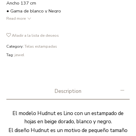
Ancho 137 cm
● Gama de blanco y Negro
Read more
● 100 % Lino Belga
TM
● Repetición 5,3 cm
● Ancho 137 cm
Añadir a la lista de deseos
● 335 gr /m2
Category:
Telas estampadas
● Recomendamos lavado en frío ó a 30º max. , el uso de
Tag:
jewel
detergentes sin fosfatos y en ciclo delicado. Secado a una
Tª máxima de 38Cº y sugerimos no secar completamente el
tejido para evitar arrugas. Planchar por el reverso y no usar
lejía.
Description
El modelo Hudnut es Lino con un estampado de
hojas en beige dorado, blanco y negro.
El diseño Hudnut es un motivo de pequeño tamaño