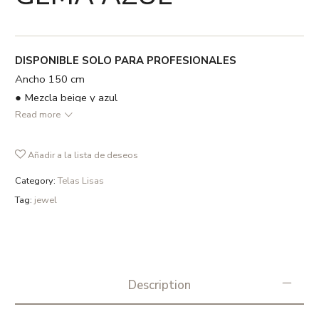
DISPONIBLE SOLO PARA PROFESIONALES
Ancho 150 cm
● Mezcla beige y azul
Read more
● 100 % Trevira CS
● Ancho 150 cm
● 400 gr /m2
Añadir a la lista de deseos
● Lavado a máquina en ciclo delicado Max 60 ºC. No
Category:
Telas Lisas
permite secado a máquina. Planchar Max 110ºC. No usar
Tag:
jewel
lejía
Description