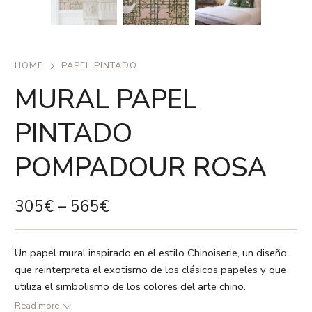
HOME
PAPEL PINTADO
MURAL PAPEL
PINTADO
POMPADOUR ROSA
305
€
–
565
€
Un papel mural inspirado en el estilo Chinoiserie, un diseño
que reinterpreta el exotismo de los clásicos papeles y que
utiliza el simbolismo de los colores del arte chino.
● Rosa empolvado / amarillo / gama de verdes
Read more