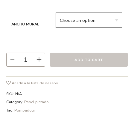
● 100% papel libre de PVC, Eco friendly
● Altura Mural 275 cm
● Se sirve en rollos de 61 cm de ancho
ANCHO MURAL
● Los murales encajan entre sí y se pueden colocar a
continuación.
● Se instala humedeciendo con agua la parte posterior que
viene preencolada
ADD TO CART
Añadir a la lista de deseos
SKU:
N/A
Category:
Papel pintado
Tag:
Pompadour