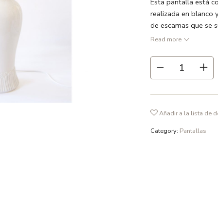
Esta pantalla está c
realizada en blanco 
de escamas que se s
● Dimensiones: 40 c
Read more
● Negro / Blanco
● Exterior: Tela 55
● Interior: Vinilo tra
● Estructura interio
● Hecho en España
Añadir a la lista de 
Category:
Pantallas