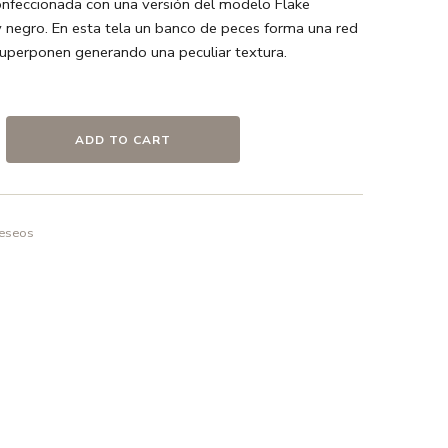
onfeccionada con una versión del modelo Flake
y negro. En esta tela un banco de peces forma una red
uperponen generando una peculiar textura.
m diametro x 27 cm altura
% lino 45% algodón
ADD TO CART
nslúcido
r de metal lacado en blanco
deseos