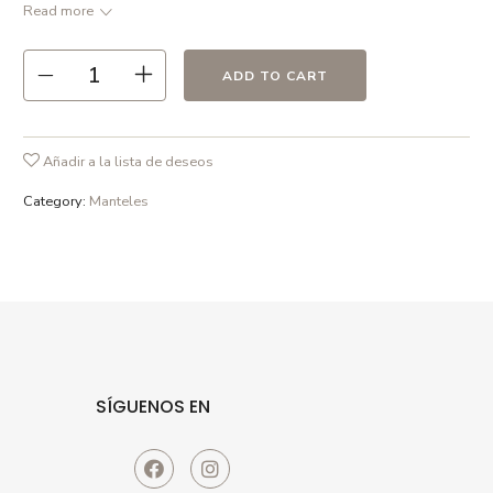
Read more
● Azul hielo/ Beige dorado
● Hecho en España
● Permite lavado a máquina a 40º C. No requiere planchado
ADD TO CART
Añadir a la lista de deseos
Category:
Manteles
SÍGUENOS EN