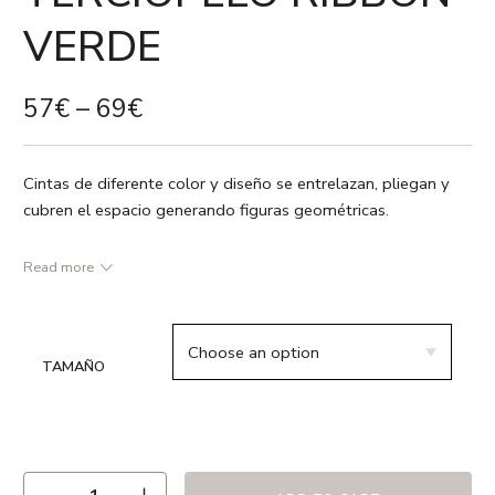
VERDE
57
€
–
69
€
Cintas de diferente color y diseño se entrelazan, pliegan y
cubren el espacio generando figuras geométricas.
Read more
● Verde botella/ Verde agua / Azul océano / Azul claro /
Negro / Blanco
● 100 % Poliester
TAMAÑO
● Repetición 141 cm
● Ancho 137 cm
● 370 gr /m2
● Recomendamos limpieza en seco