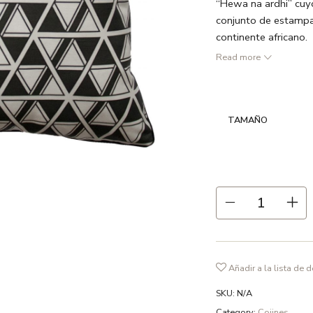
“Hewa na ardhi” cuyo 
conjunto de estampa
continente africano.
Read more
● Dos tonos de negr
● Frente: 55% lino
● Vivo en color negr
TAMAÑO
● Relleno no incluido
● Cremallera oculta
● Hecho en España
● Recomendamos lavad
fosfatos y en ciclo d
Añadir a la lista de 
SKU:
N/A
Category:
Cojines