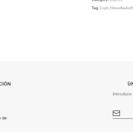
Tag:
Cojín_HewaNaArdh
CIÓN
Ú
s
o de