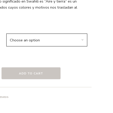
significado en Swahili es “Aire y tierra” es un
dos cuyos colores y motivos nos trasladan al
o / Blanco
 45% algodón estampado
o
o en frío ó a 30º max. , el uso de detergentes sin
elicado.
ADD TO CART
deseos