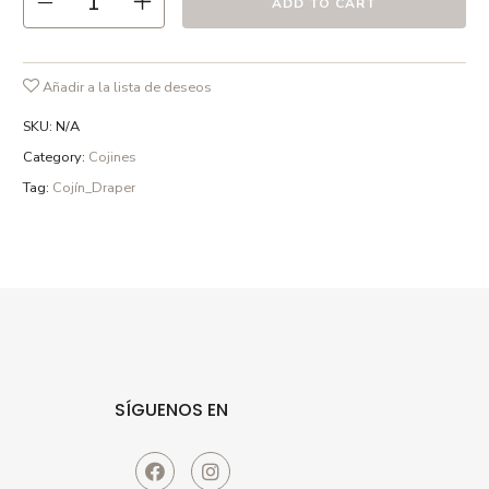
ADD TO CART
detergentes sin fosfatos y en ciclo delicado
Añadir a la lista de deseos
SKU:
N/A
Category:
Cojines
Tag:
Cojín_Draper
SÍGUENOS EN