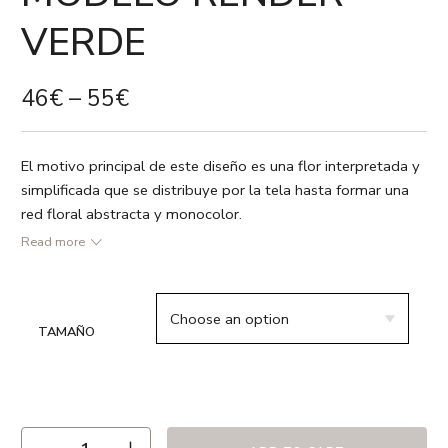
VERDE
46
€
–
55
€
El motivo principal de este diseño es una flor interpretada y
simplificada que se distribuye por la tela hasta formar una
red floral abstracta y monocolor.
Read more
● Verde prado / Blanco
● 55% lino 45% algodón
● Vivo en color azul navy
TAMAÑO
● Relleno no incluido
● Estampado a dos caras
● Cremallera oculta y forro interior
● Hecho en España
● Recomendamos lavado en frío ó a 30º max. , el uso de