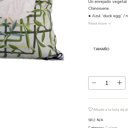
Un enrejado vegetal 
Chinoiserie.
● Azul “duck egg” / 
Read more
● 55 % lino 45% al
● Vivo en color blan
● Relleno no incluido
TAMAÑO
● Estampado a dos 
● Cremallera oculta
● Hecho en España
● Recomendamos lavad
fosfatos y en ciclo d
Añadir a la lista de 
SKU:
N/A
Category:
Cojines