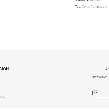
Tag:
Cojín_Pompadour
CIÓN
Ú
s
o de