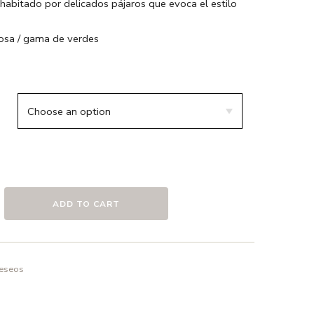
habitado por delicados pájaros que evoca el estilo
rosa / gama de verdes
godón
co
caras
o en frío ó a 30º max. , el uso de detergentes sin
elicado.
ADD TO CART
deseos