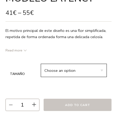
41
€
–
55
€
El motivo principal de este diseño es una flor simplificada,
repetida de forma ordenada forma una delicada celosía.
Read more
● Morado / Gris / Blanco
● 55% lino 45% algodón
● Vivo en color morado
TAMAÑO
● Relleno no incluido
● Estampado a dos caras
● Cremallera oculta
● Hecho en España
● Recomendamos lavado en frío ó a 30º max. , el uso de
ADD TO CART
detergentes sin fosfatos y en ciclo delicado.