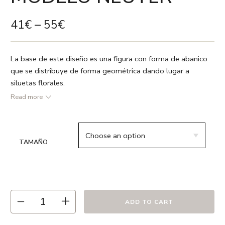
41
€
–
55
€
La base de este diseño es una figura con forma de abanico
que se distribuye de forma geométrica dando lugar a
siluetas florales.
Read more
● Gris perla / Gris grafito / Blanco
● 55% lino 45% algodón
TAMAÑO
● Vivo en color blanco
● Relleno no incluido
● Estampado a dos caras
● Cremallera oculta
● Hecho en España
ADD TO CART
● Recomendamos lavado en frío ó a 30º max. , el uso de