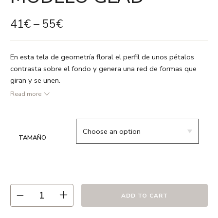
41
€
–
55
€
En esta tela de geometría floral el perfil de unos pétalos
contrasta sobre el fondo y genera una red de formas que
giran y se unen.
Read more
● Rosa coral / Blanco
● 55% lino 45% algodón
● Vivo en color blanco
TAMAÑO
● Relleno no incluido
● Estampado a dos caras
● Cremallera oculta
● Hecho en España
● Recomendamos lavado en frío ó a 30º max. , el uso de
ADD TO CART
detergentes sin fosfatos y en ciclo delicado.