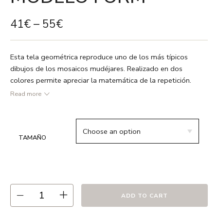
41
€
–
55
€
Esta tela geométrica reproduce uno de los más típicos
dibujos de los mosaicos mudéjares. Realizado en dos
colores permite apreciar la matemática de la repetición.
Read more
● Rojo coral / Gris / Blanco
● 55% lino 45% algodón
● Vivo en color rojo
TAMAÑO
● Relleno no incluido
● Estampado a dos caras
● Cremallera oculta
● Hecho en España
● Recomendamos lavado en frío ó a 30º max. , el uso de
ADD TO CART
detergentes sin fosfatos y en ciclo delicado.