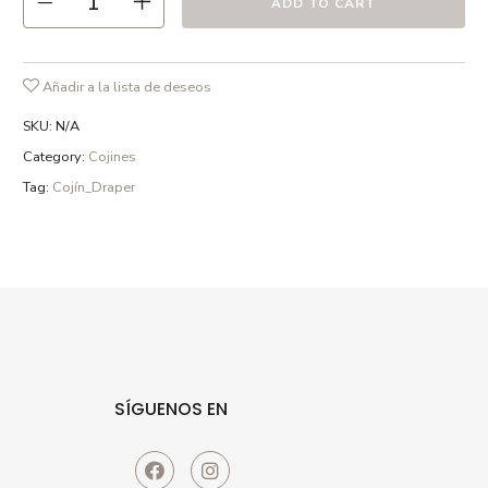
ADD TO CART
detergentes sin fosfatos y en ciclo delicado.
Añadir a la lista de deseos
SKU:
N/A
Category:
Cojines
Tag:
Cojín_Draper
SÍGUENOS EN