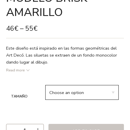
AMARILLO
46
€
–
55
€
Este diseño está inspirado en las formas geométricas del
Art Decó. Las siluetas se extraen de un fondo monocolor
dando lugar al dibujo.
Read more
●Amarillo / Blanco
● 55% lino 45% algodón
● Vivo en color blanco
TAMAÑO
● Relleno no incluido
● Estampado a dos caras
● Cremallera oculta y forro interior
● Hecho en España
● Recomendamos lavado en frío ó a 30º max. , el uso de