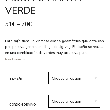
VERDE
51
€
–
70
€
Este cojín tiene un vibrante diseño geométrico que visto con
perspectiva genera un dibujo de zig-zag. El diseño se realiza
en una combinación de verdes muy atractiva para
decoraciones exteriores. Puedes elegir decorarlo con un
Read more
pequeño cordón de vivo o, si lo prefieres, hacer tu pedido
sin él. La tela con la que está confeccionado tiene un
tratamiento hidrófugo que te ayudará a mantenerlo en
TAMAÑO
perfecto estado todo el verano, además es desenfundable
para que puedas lavarlo cómodamente.
El relleno que incluímos es ultraconfortable y te hará sentir
en una nube.
CORDÓN DE VIVO
● Blanco / Gama de verdes