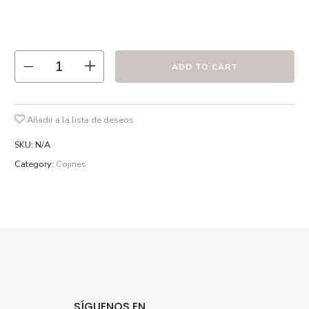
● 55 % lino 45% algodón
● Relleno incluído de fibra Duvet
● Estampado a dos caras
● Cremallera oculta
ADD TO CART
● Hecho en España
● Recomendamos lavado en frío ó a 30º max. , el uso de
detergentes sin fosfatos y en ciclo delicado.
Añadir a la lista de deseos
SKU:
N/A
Category:
Cojines
SÍGUENOS EN