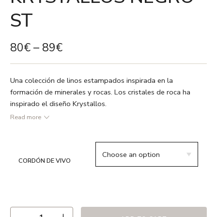
ST
80
€
–
89
€
Una colección de linos estampados inspirada en la
formación de minerales y rocas. Los cristales de roca ha
inspirado el diseño Krystallos.
● 50×35 cm
Read more
● Blanco, negro y cobre
● 100 % Lino Belga
TM
● Relleno incluído
CORDÓN DE VIVO
● Estampado a dos caras
● Cremallera oculta
● Recomendamos lavado en frío ó a 30º max. , el uso de
detergentes sin fosfatos y en ciclo delicado. Secado a una
Tª máxima de 38Cº y sugerimos no secar completamente el