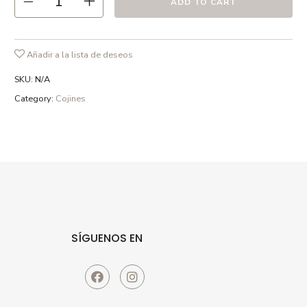
ADD TO CART
tejido para evitar arrugas. Planchar por el reverso y no usar
lejía.
Añadir a la lista de deseos
SKU:
N/A
Category:
Cojines
SÍGUENOS EN