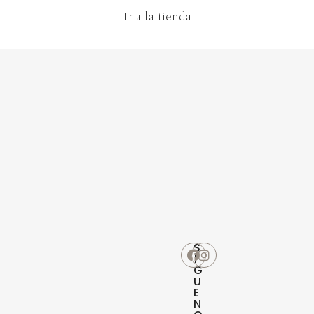
Ir a la tienda
S
Í
G
U
E
N